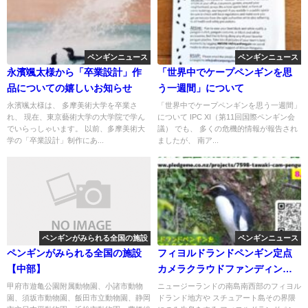
ペンギンニュース
ペンギンニュース
永濱颯太様から「卒業設計」作
「世界中でケープペンギンを思
品についての嬉しいお知らせ
う一週間」について
永濱颯太様は、 多摩美術大学を卒業さ
「世界中でケープペンギンを思う一週間」
れ、 現在、東京藝術大学の大学院で学ん
について IPC XI（第11回国際ペンギン会
でいらっしゃいます。 以前、多摩美術大
議） でも、 多くの危機的情報が報告され
学の「卒業設計」制作にあ...
ましたが、 南ア...
ペンギンがみられる全国の施設
ペンギンニュース
ペンギンがみられる全国の施設
フィヨルドランドペンギン定点
【中部】
カメラクラウドファンディング
支援者募集
甲府市遊亀公園附属動物園、小諸市動物
ニュージーランドの南島南西部のフィヨル
園、須坂市動物園、飯田市立動物園、静岡
ドランド地方や スチュアート島その界隈