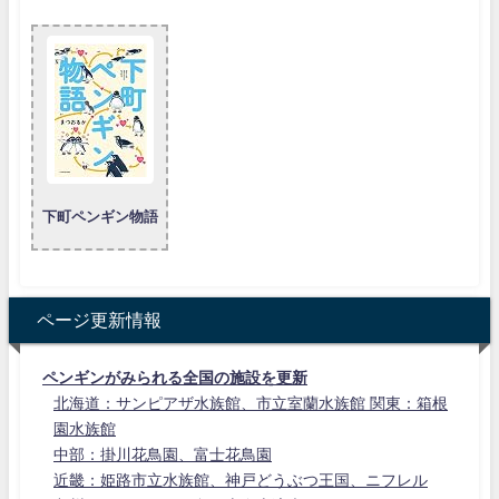
下町ペンギン物語
ページ更新情報
ペンギンがみられる全国の施設を更新
北海道：サンピアザ水族館、市立室蘭水族館 関東：箱根
園水族館
中部：掛川花鳥園、富士花鳥園
近畿：姫路市立水族館、神戸どうぶつ王国、ニフレル