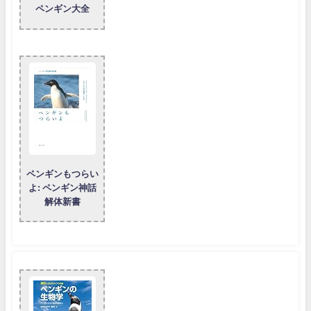
ペンギン大全
ペンギンもつらい
よ: ペンギン神話
解体新書