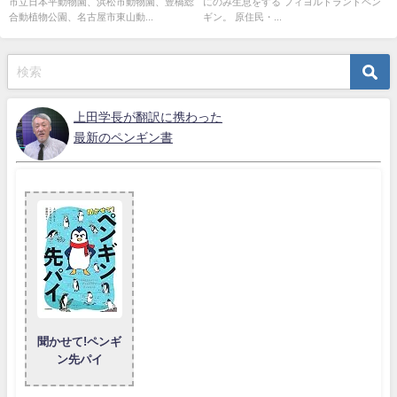
市立日本平動物園、浜松市動物園、豊橋総
にのみ生息をする フィヨルドランドペン
合動植物公園、名古屋市東山動...
ギン。 原住民・...
上田学長が翻訳に携わった
最新のペンギン書
聞かせて!ペンギ
ン先パイ