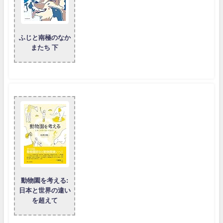
ふじと南極のなか
またち 下
動物園を考える:
日本と世界の違い
を超えて