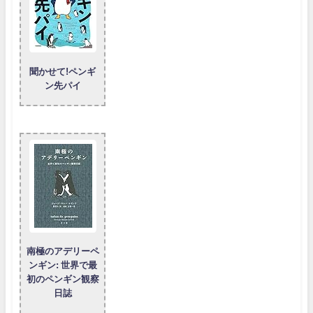
聞かせて!ペンギ
ン先パイ
南極のアデリーペ
ンギン: 世界で最
初のペンギン観察
日誌