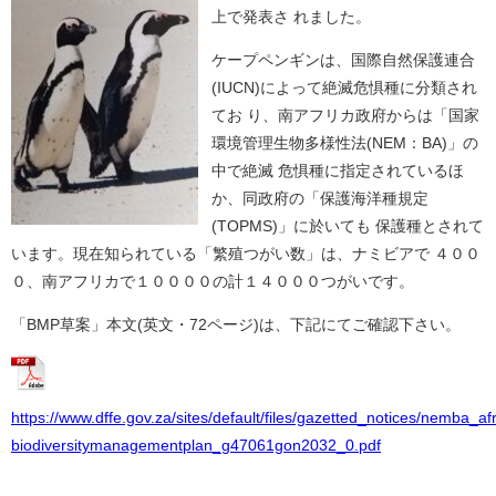
上で発表さ れました。
ケープペンギンは、国際自然保護連合
(IUCN)によって絶滅危惧種に分類され
てお り、南アフリカ政府からは「国家
環境管理生物多様性法(NEM：BA)」の
中で絶滅 危惧種に指定されているほ
か、同政府の「保護海洋種規定
(TOPMS)」に於いても 保護種とされて
います。現在知られている「繁殖つがい数」は、ナミビアで ４００
０、南アフリカで１００００の計１４０００つがいです。
「BMP草案」本文(英文・72ページ)は、下記にてご確認下さい。
https://www.dffe.gov.za/sites/default/files/gazetted_notices/nemba_a
biodiversitymanagementplan_g47061gon2032_0.pdf