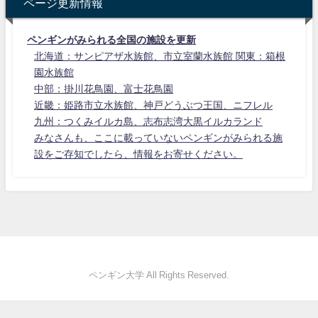
ページ更新情報
ペンギンがみられる全国の施設を更新
北海道：サンピアザ水族館、市立室蘭水族館 関東：箱根
園水族館
中部：掛川花鳥園、富士花鳥園
近畿：姫路市立水族館、神戸どうぶつ王国、ニフレル
九州：つくみイルカ島、志布志湾大黒イルカランド
みなさんも、ここに載っていないペンギンがみられる施
設をご存知でしたら、情報をお寄せください。
ペンギン大学 All Rights Reserved.