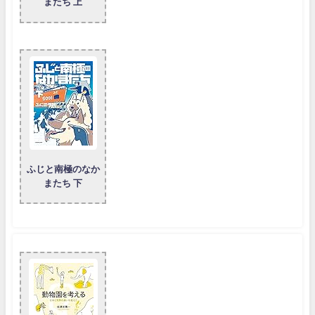
またち 上
ふじと南極のなか
またち 下