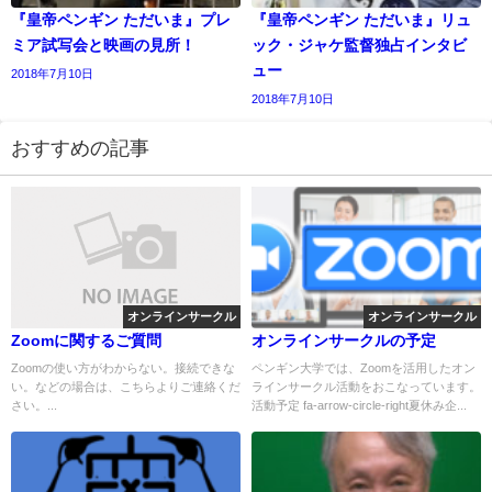
『皇帝ペンギン ただいま』プレ
『皇帝ペンギン ただいま』リュ
ミア試写会と映画の見所！
ック・ジャケ監督独占インタビ
ュー
2018年7月10日
2018年7月10日
おすすめの記事
オンラインサークル
オンラインサークル
Zoomに関するご質問
オンラインサークルの予定
Zoomの使い方がわからない。接続できな
ペンギン大学では、Zoomを活用したオン
い。などの場合は、こちらよりご連絡くだ
ラインサークル活動をおこなっています。
さい。...
活動予定 fa-arrow-circle-right夏休み企...