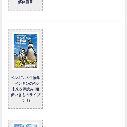
解体新書
ペンギンの生物学
―ペンギンの今と
未来を深読み (遺
伝いきものライブ
ラリ)