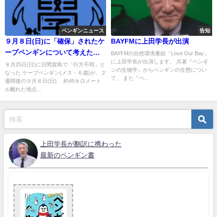
ペンギンニュース
告知
９月８日(日)に「確保」されたケ
BAYFMに上田学長が出演
ープペンギンについて考えたこ
BAYFMの自然環境番組「Love Our Bay」
に上田学長が出演します。 共著『ペンギ
と
８月25日(日)に日間賀島で「行方不明」と
ンの生物学』からペンギンの生態につい
なった ケープペンギン(メス・６歳)が、２
て、 また『ペ...
週間後の９月８日(日)、 約45キロメート
ル離れた地点...
上田学長が翻訳に携わった
最新のペンギン書