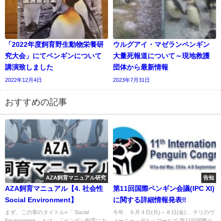
「2022年度飼育野生動物栄養研
ウルグアイ・マゼランペンギン
究大会」にてペンギンについて
大量死報道について～現地救護
講演致しました
団体から最新情報
2022年12月4日
2023年7月31日
おすすめの記事
AZA飼育マニュアル研究
告知
AZA飼育マニュアル【4. 社会性
第11回国際ペンギン会議(IPC XI)
Social Environment】
に関する詳細情報発表‼️
まず、この章のタイトル=「 Social
今年、９月４日(月)～８日(金)、 チリのヴ
Environment 」とは、「ペンギン飼育にお
ィーニャ・デル・マールで 第11回国際ペ