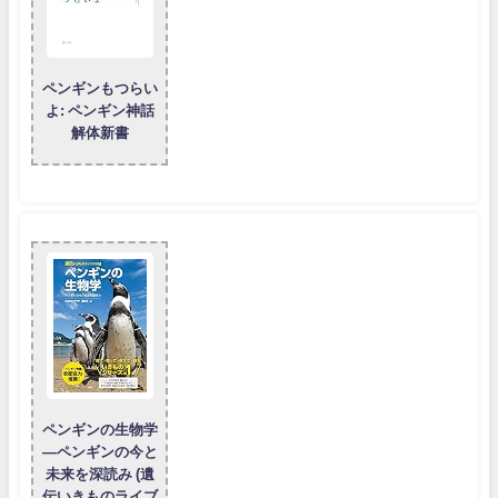
ペンギンもつらい
よ: ペンギン神話
解体新書
ペンギンの生物学
―ペンギンの今と
未来を深読み (遺
伝いきものライブ