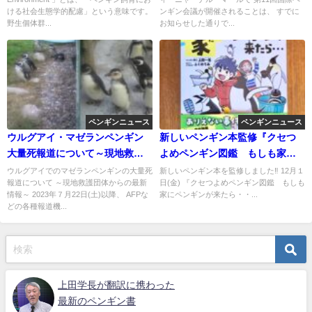
ける社会生態学的配慮」という意味です。
ンギン会議が開催されることは、 すでに
野生個体群...
お知らせした通りで...
ペンギンニュース
ペンギンニュース
ウルグアイ・マゼランペンギン
新しいペンギン本監修『クセつ
大量死報道について～現地救護
よめペンギン図鑑 もしも家に
団体から最新情報
ペンギンが来たら・・・』
ウルグアイでのマゼランペンギンの大量死
新しいペンギン本を監修しました‼️ 12月１
報道について ～現地救護団体からの最新
日(金) 『クセつよめペンギン図鑑 もしも
情報～ 2023年７月22日(土)以降、 AFPな
家にペンギンが来たら・・...
どの各種報道機...
上田学長が翻訳に携わった
最新のペンギン書