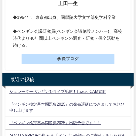
上田一生
◆1954年、東京都出身、國學院大学文学部史学科卒業
◆ペンギン会議研究員(ペンギン会議創設メンバー)、高校
時代より40年間以上ペンギンの調査・研究・保全活動を
続ける。
学長ブログ
最近の投稿
シュレーターペンギンをライブ配信！Tawaki CAM始動
『ペンギン検定基本問題集2025』の発売遅延につきましてお詫び
申し上げます
『ペンギン検定基本問題集2025』出版予告です！！
AOAO SAPPORO様 から「ペンギン会議へのご寄付」をいただき