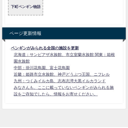
下町ペンギン物語
ページ更新情報
ペンギンがみられる全国の施設を更新
北海道：サンピアザ水族館、市立室蘭水族館 関東：箱根
園水族館
中部：掛川花鳥園、富士花鳥園
近畿：姫路市立水族館、神戸どうぶつ王国、ニフレル
九州：つくみイルカ島、志布志湾大黒イルカランド
みなさんも、ここに載っていないペンギンがみられる施
設をご存知でしたら、情報をお寄せください。