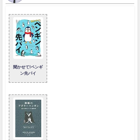
聞かせて!ペンギ
ン先パイ