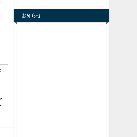
お知らせ
ギ
ッ
ー