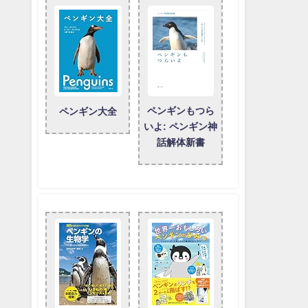
ペンギンもつら
ペンギン大全
いよ: ペンギン神
話解体新書