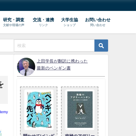
研究・調査
交流・連携
大学生協
お問い合わせ
文献や現場の声
リンク
ショップ
問い合わせ
上田学長が翻訳に携わった
最新のペンギン書
を
demy