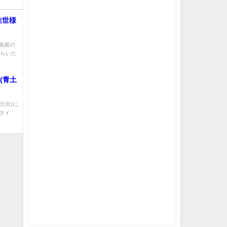
佳世様
個展の
からいた
(青土
(火)に
のタイ