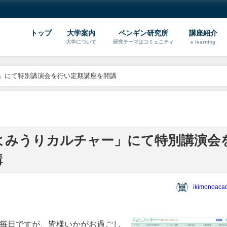
トップ
大学案内
ペンギン研究所
講座紹介
大学について
研究テーマはコミュニティ
e learning
ャー」にて特別講演会を行い定期講座を開講
降「よみうりカルチャー」にて特別講演会
講
ikimonoaca
毎日ですが、皆様いかがお過ごし