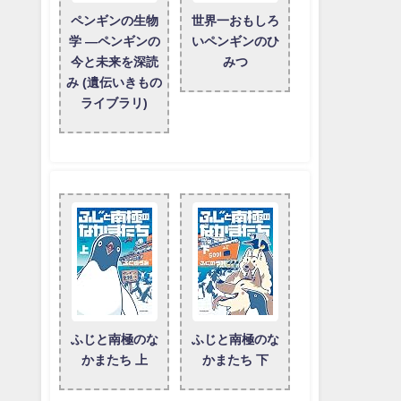
ペンギンの生物
世界一おもしろ
学 ―ペンギンの
いペンギンのひ
今と未来を深読
みつ
み (遺伝いきもの
ライブラリ)
ふじと南極のな
ふじと南極のな
かまたち 上
かまたち 下