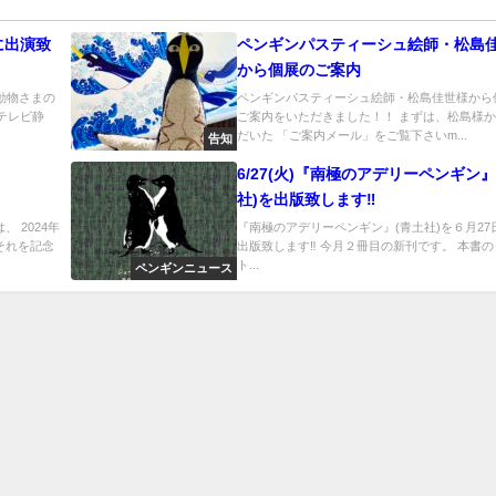
に出演致
ペンギンパスティーシュ絵師・松島
から個展のご案内
『動物さまの
ペンギンパスティーシュ絵師・松島佳世様から
テレビ静
ご案内をいただきました！！ まずは、松島様
だいた 「ご案内メール」をご覧下さいm...
告知
6/27(火)『南極のアデリーペンギン』
社)を出版致します‼️
、 2024年
『南極のアデリーペンギン』(青土社)を６月27日
それを記念
出版致します‼️ 今月２冊目の新刊です。 本書
ト...
ペンギンニュース