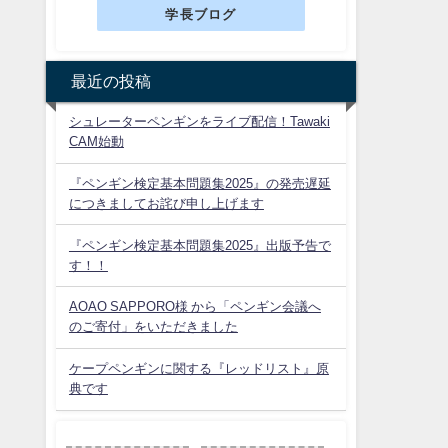
学長ブログ
最近の投稿
シュレーターペンギンをライブ配信！Tawaki
CAM始動
『ペンギン検定基本問題集2025』の発売遅延
につきましてお詫び申し上げます
『ペンギン検定基本問題集2025』出版予告で
す！！
AOAO SAPPORO様 から「ペンギン会議へ
のご寄付」をいただきました
ケープペンギンに関する『レッドリスト』原
典です