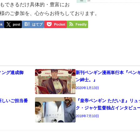
もできるだけ具体的・豊富にお
様のご参加を、心からお待ちしております。
ok
post
はてブ
Pocket
Feedly
ィング達成御
新刊ペンギン漫画単行本『ペン
ン紳士。』
2020年1月13日
新しいご担当番
『皇帝ペンギン ただいま』リュ
ク・ジャケ監督独占インタビュ
2018年7月10日