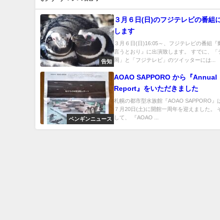
３月６日(日)のフジテレビの番組
します
３月６日(日)16:05～、フジテレビの番組
言うとおり』に出演致します。 すでに、「
岡」と「フジテレビ」のツイッターには...
告知
AOAO SAPPORO から『Annual
Report』をいただきました
札幌の都市型水族館『AOAO SAPPORO』は
７月20日(土)に開館一周年を迎えました。 
して、 『AOAO ...
ペンギンニュース