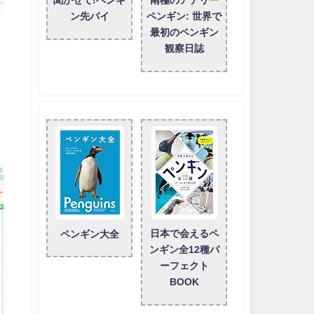
聞かせて!ペンギ
南極のアデリー
ン先パイ
ペンギン: 世界で
最初のペンギン
観察日誌
日本で会えるペ
ペンギン大全
ンギン全12種パ
ーフェクト
BOOK