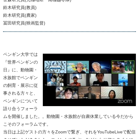
鈴木研究員(教員)
鈴木研究員(農家)
冨田研究員(映画監督)
ペンギン大学では
『世界ペンギンの
日』に、動物園・
水族館でペンギン
の飼育・展示に従
事される方々と、
ペンギンについて
語り合うフォーラ
ムを開催しました。。動物園・水族館が自粛休業している今だから
こそのフォーラムです。
当日は上記ゲストの方々をZoomで繋ぎ、それをYouTubeLiveで配信