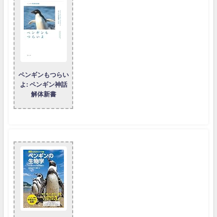
ペンギンもつらい
よ: ペンギン神話
解体新書