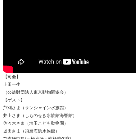
【司会】
上田一生
（公益財団法人東京動物園協会）
【ゲスト】
芦刈さま（サンシャイン水族館）
井上さま（しものせき水族館海響館）
佐々木さま（埼玉こども動物園）
堀田さま（須磨海浜水族館）
笹森研究員(元極地研・南極越冬隊)