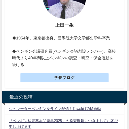
上田一生
◆1954年、東京都出身、國學院大学文学部史学科卒業
◆ペンギン会議研究員(ペンギン会議創設メンバー)、高校
時代より40年間以上ペンギンの調査・研究・保全活動を
続ける。
学長ブログ
最近の投稿
シュレーターペンギンをライブ配信！Tawaki CAM始動
『ペンギン検定基本問題集2025』の発売遅延につきましてお詫び
申し上げます