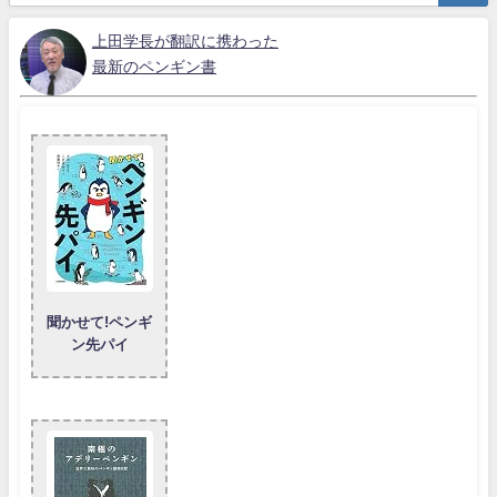
上田学長が翻訳に携わった
最新のペンギン書
聞かせて!ペンギ
ン先パイ