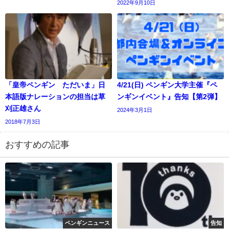
2022年9月10日
「皇帝ペンギン ただいま」日
4/21(日) ペンギン大学主催『ペ
本語版ナレーションの担当は草
ンギンイベント』告知【第2弾】
刈正雄さん
2024年3月1日
2018年7月3日
おすすめの記事
ペンギンニュース
告知