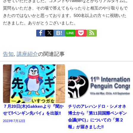
させていただきました。コメントやTwitterなどからリアルタイムに
質問もいただき、その場で答えてもらったりと相互のやり取りもで
きたのではないかと思っております。500名以上の方々に視聴いた
だきました。ありがとうございました。
LINE
告知
,
講座紹介
の関連記事
７月20日(木)Gakkenより『聞か
チリのアレハンドロ・シメオネ
せて❗ペンギン先パイ』を出版‼️
博士から「第11回国際ペンギン
会議(IPC)」についての「第２
2023年7月12日
報」が届きました‼️