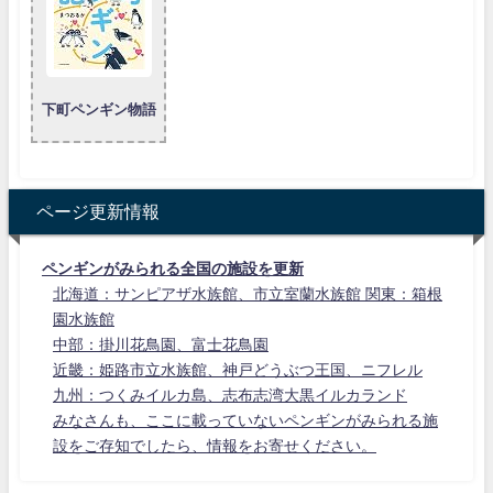
下町ペンギン物語
ページ更新情報
ペンギンがみられる全国の施設を更新
北海道：サンピアザ水族館、市立室蘭水族館 関東：箱根
園水族館
中部：掛川花鳥園、富士花鳥園
近畿：姫路市立水族館、神戸どうぶつ王国、ニフレル
九州：つくみイルカ島、志布志湾大黒イルカランド
みなさんも、ここに載っていないペンギンがみられる施
設をご存知でしたら、情報をお寄せください。