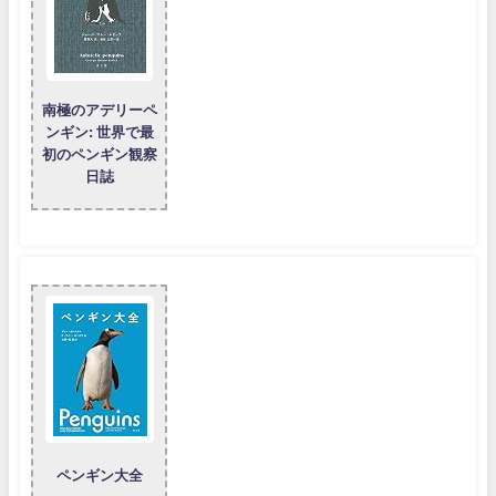
南極のアデリーペ
ンギン: 世界で最
初のペンギン観察
日誌
ペンギン大全