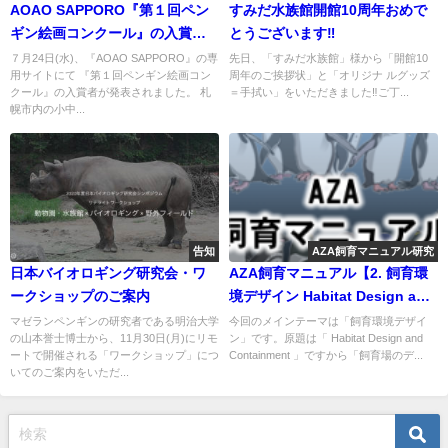
AOAO SAPPORO『第１回ペン
すみだ水族館開館10周年おめで
ギン絵画コンクール』の入賞者
とうございます‼️
発表
７月24日(水)、『AOAO SAPPORO』の専
先日、「すみだ水族館」様から「開館10
用サイトにて 『第１回ペンギン絵画コン
周年のご挨拶状」と「オリジナ ルグッズ
クール』の入賞者が発表されました。 札
＝手拭い」をいただきました‼️ご丁...
幌市内の小中...
告知
AZA飼育マニュアル研究
日本バイオロギング研究会・ワ
AZA飼育マニュアル【2. 飼育環
ークショップのご案内
境デザイン Habitat Design and
Containment】
マゼランペンギンの研究者である明治大学
今回のメインテーマは「飼育環境デザイ
の山本誉士博士から、11月30日(月)にリモ
ン」です。原題は「 Habitat Design and
ートで開催される「ワークショップ」につ
Containment 」ですから「飼育場のデ...
いてのご案内をいただ...