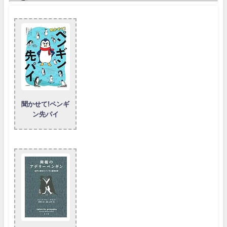
聞かせて!ペンギ
ン先パイ