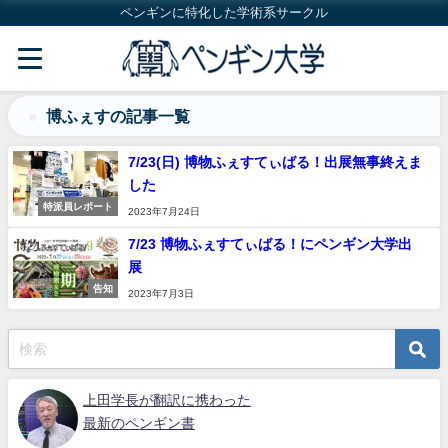
ペンギンに特化した学術系サークル
博ふぇすの記事一覧
7/23(日) 博物ふぇすてぃばる！出展無事終えま
した
特派員レポート
2023年7月24日
7/23 博物ふぇすてぃばる！にペンギン大学出
展
告知
2023年7月3日
上田学長が翻訳に携わった
最新のペンギン書