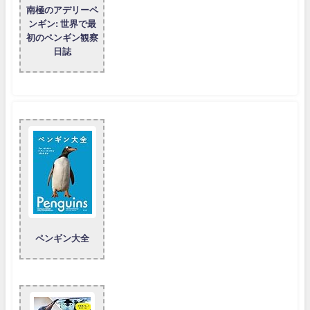
南極のアデリーペ
ンギン: 世界で最
初のペンギン観察
日誌
ペンギン大全