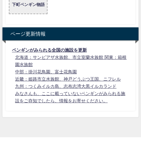
下町ペンギン物語
ページ更新情報
ペンギンがみられる全国の施設を更新
北海道：サンピアザ水族館、市立室蘭水族館 関東：箱根
園水族館
中部：掛川花鳥園、富士花鳥園
近畿：姫路市立水族館、神戸どうぶつ王国、ニフレル
九州：つくみイルカ島、志布志湾大黒イルカランド
みなさんも、ここに載っていないペンギンがみられる施
設をご存知でしたら、情報をお寄せください。