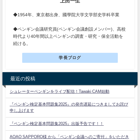
上田一生
◆1954年、東京都出身、國學院大学文学部史学科卒業
◆ペンギン会議研究員(ペンギン会議創設メンバー)、高校
時代より40年間以上ペンギンの調査・研究・保全活動を
続ける。
学長ブログ
最近の投稿
シュレーターペンギンをライブ配信！Tawaki CAM始動
『ペンギン検定基本問題集2025』の発売遅延につきましてお詫び
申し上げます
『ペンギン検定基本問題集2025』出版予告です！！
AOAO SAPPORO様 から「ペンギン会議へのご寄付」をいただき