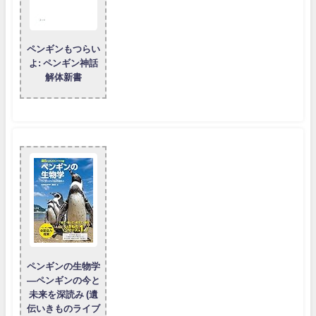
ペンギンもつらい
よ: ペンギン神話
解体新書
ペンギンの生物学
―ペンギンの今と
未来を深読み (遺
伝いきものライブ